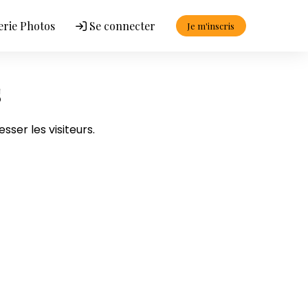
erie Photos
Se connecter
Je m'inscris
s
sser les visiteurs.