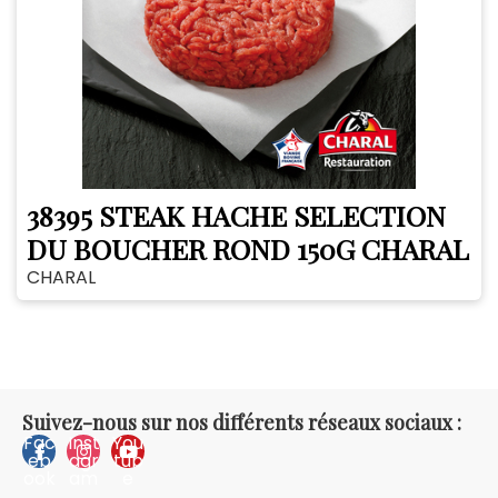
38395 STEAK HACHE SELECTION
DU BOUCHER ROND 150G CHARAL
CHARAL
Suivez-nous sur nos différents réseaux sociaux :
Fac
Inst
You
eb
agr
tub
ook
am
e