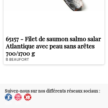
65157 - Filet de saumon salmo salar
Atlantique avec peau sans arêtes
700/1700 g
8 BEAUFORT
Suivez-nous sur nos différents réseaux sociaux :
Fac
Inst
You
eb
agr
tub
ook
am
e