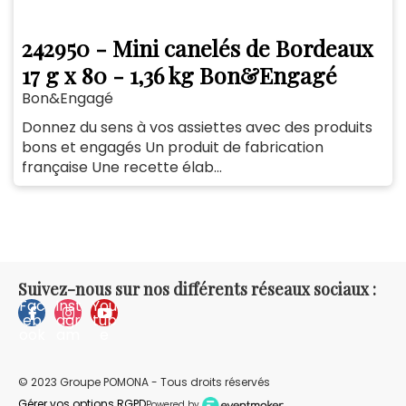
242950 - Mini canelés de Bordeaux
17 g x 80 - 1,36 kg Bon&Engagé
Bon&Engagé
Donnez du sens à vos assiettes avec des produits
bons et engagés Un produit de fabrication
française Une recette élab...
Suivez-nous sur nos différents réseaux sociaux :
Fac
Inst
You
eb
agr
tub
ook
am
e
© 2023 Groupe POMONA - Tous droits réservés
Gérer vos options RGPD
Powered by